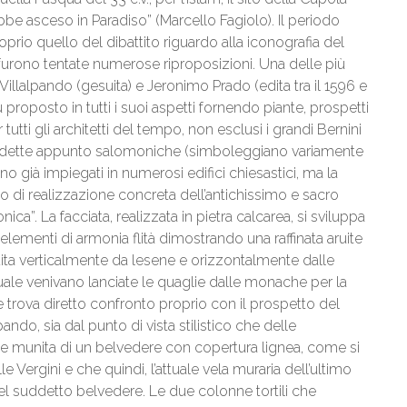
bbe asceso in Paradiso” (Marcello Fagiolo). Il periodo
oprio quello del dibattito riguardo alla iconografia del
rono tentate numerose riproposizioni. Una delle più
. Villalpando (gesuita) e Jeronimo Prado (edita tra il 1596 e
 proposto in tutti i suoi aspetti fornendo piante, prospetti
utti gli architetti del tempo, non esclusi i grandi Bernini
rtili dette appunto salomoniche (simboleggiano variamente
ivano già impiegati in numerosi edifici chiesastici, ma la
 di realizzazione concreta dell’antichissimo e sacro
a”. La facciata, realizzata in pietra calcarea, si sviluppa
lementi di armonia flità dimostrando una raffinata aruite
ita verticalmente da lesene e orizzontalmente dalle
 quale venivano lanciate le quaglie dalle monache per la
e trova diretto confronto proprio con il prospetto del
ndo, sia dal punto di vista stilistico che delle
sse munita di un belvedere con copertura lignea, come si
lle Vergini e che quindi, l’attuale vela muraria dell’ultimo
l suddetto belvedere. Le due colonne tortili che