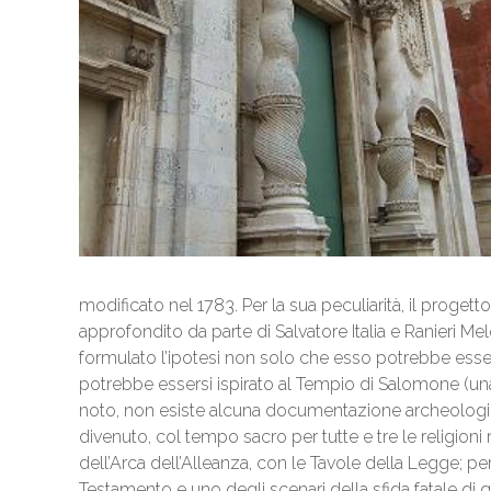
modificato nel 1783. Per la sua peculiarità, il progett
approfondito da parte di Salvatore Italia e Ranieri Melo
formulato l’ipotesi non solo che esso potrebbe esser
potrebbe essersi ispirato al Tempio di Salomone (un
noto, non esiste alcuna documentazione archeologi
divenuto, col tempo sacro per tutte e tre le religion
dell’Arca dell’Alleanza, con le Tavole della Legge; pe
Testamento e uno degli scenari della sfida fatale di que