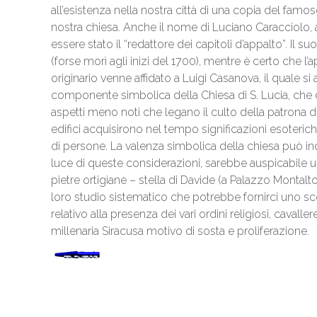
all’esistenza nella nostra città di una copia del famos
nostra chiesa. Anche il nome di Luciano Caracciolo, al
essere stato il “redattore dei capitoli d’appalto”. Il
(forse morì agli inizi del 1700), mentre è certo che
originario venne affidato a Luigi Casanova, il quale si
componente simbolica della Chiesa di S. Lucia, che 
aspetti meno noti che legano il culto della patrona di 
edifici acquisirono nel tempo significazioni esoteriche
di persone. La valenza simbolica della chiesa può in
luce di queste considerazioni, sarebbe auspicabile u
pietre ortigiane – stella di Davide (a Palazzo Montalt
loro studio sistematico che potrebbe fornirci uno 
relativo alla presenza dei vari ordini religiosi, caval
millenaria Siracusa motivo di sosta e proliferazione.