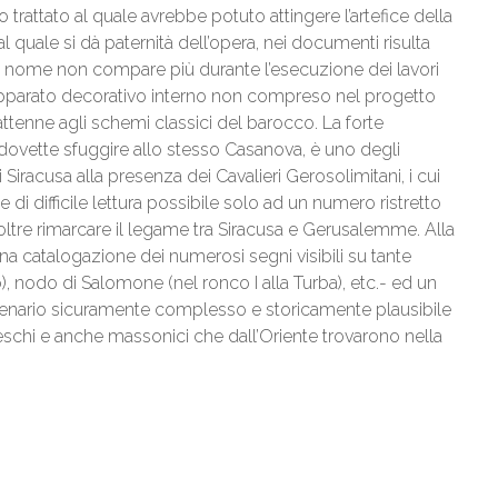
o trattato al quale avrebbe potuto attingere l’artefice della
 quale si dà paternità dell’opera, nei documenti risulta
 suo nome non compare più durante l’esecuzione dei lavori
 l’apparato decorativo interno non compreso nel progetto
 attenne agli schemi classici del barocco. La forte
dovette sfuggire allo stesso Casanova, è uno degli
Siracusa alla presenza dei Cavalieri Gerosolimitani, i cui
 di difficile lettura possibile solo ad un numero ristretto
oltre rimarcare il legame tra Siracusa e Gerusalemme. Alla
na catalogazione dei numerosi segni visibili su tante
o), nodo di Salomone (nel ronco I alla Turba), etc.- ed un
scenario sicuramente complesso e storicamente plausibile
lereschi e anche massonici che dall’Oriente trovarono nella