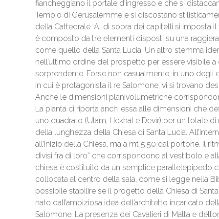
fiancheggiano il portale d’ingresso e che si distaccan
Tempio di Gerusalemme e si discostano stilisticamen
della Cattedrale. Al di sopra dei capitelli si imposta 
è composto da tre elementi disposti su una raggiera
come quello della Santa Lucia. Un altro stemma ident
nell’ultimo ordine del prospetto per essere visibile a 
sorprendente. Forse non casualmente, in uno degli epis
in cui è protagonista il re Salomone, vi si trovano 
Anche le dimensioni planivolumetriche corrispondono
La pianta ci riporta anch’ essa alle dimensioni che de
uno quadrato (Ulam, Hekhal e Devir) per un totale di
della lunghezza della Chiesa di Santa Lucia. All’intern
all’inizio della Chiesa, ma a mt 5,50 dal portone. Il ri
divisi fra di loro” che corrispondono al vestibolo e al
chiesa è costituito da un semplice parallelepipedo co
collocata al centro della sala, come si legge nella 
possibile stabilire se il progetto della Chiesa di Santa
nato dall’ambiziosa idea dell’architetto incaricato dell
Salomone. La presenza dei Cavalieri di Malta e dell’o