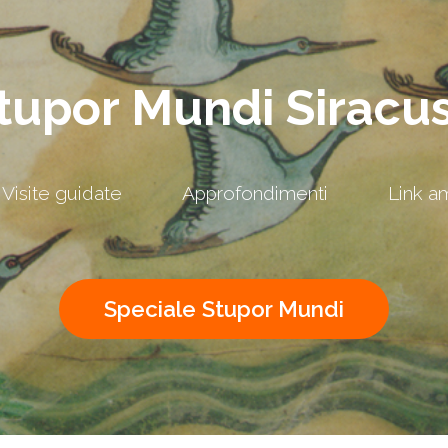
tupor Mundi Siracu
Visite guidate
Approfondimenti
Link am
Speciale Stupor Mundi