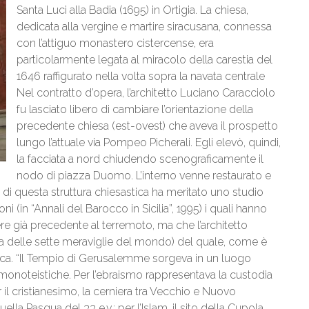
Santa Luci alla Badia (1695) in Ortigia. La chiesa,
dedicata alla vergine e martire siracusana, connessa
con l’attiguo monastero cistercense, era
particolarmente legata al miracolo della carestia del
1646 raffigurato nella volta sopra la navata centrale
Nel contratto d’opera, l’architetto Luciano Caracciolo
fu lasciato libero di cambiare l’orientazione della
precedente chiesa (est-ovest) che aveva il prospetto
lungo l’attuale via Pompeo Picherali. Egli elevò, quindi,
la facciata a nord chiudendo scenograficamente il
nodo di piazza Duomo. L’interno venne restaurato e
o di questa struttura chiesastica ha meritato uno studio
ni (in “Annali del Barocco in Sicilia”, 1995) i quali hanno
e già precedente al terremoto, ma che l’architetto
a delle sette meraviglie del mondo) del quale, come è
ca. “Il Tempio di Gerusalemme sorgeva in un luogo
i monoteistiche. Per l’ebraismo rappresentava la custodia
r il cristianesimo, la cerniera tra Vecchio e Nuovo
lla Pasqua del 33 e.v.; per l’Islam, il sito della Cupola