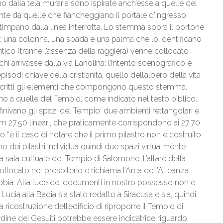
o dalla tela muraria sono ispirate anch’esse a quelle del
te da quelle che fiancheggiano il portale d’ingresso
il timpano dalla linea interrotta. Lo stemma sopra il portone
: una colonna, una spada e una palma che lo identificano
ico (tranne l’assenza della raggiera) venne collocato
chi arrivasse dalla via Lanolina: l’intento scenografico è
odi chiave della cristianità, quello dell’albero della vita
descritti gli elementi che compongono questo stemma.
 a quelle del Tempio, come indicato nel testo biblico.
finivano gli spazi del Tempio: due ambienti rettangolari e
 m 27,50 lineari, che praticamente corrispondono ai 27.70
o “è il caso di notare che il primo pilastro non è costruito
tmo dei pilastri individua quindi due spazi virtualmente
la sala cultuale del Tempio di Salomone. L’altare della
llocato nel presbiterio e richiama l’Arca dell’Alleanza
Bibbia. Alla luce dei documenti in nostro possesso non è
 Lucia alla Badia sia stato redatto a Siracusa e sia, quindi,
a ricostruzione dell’edificio di riproporre il Tempio di
rdine dei Gesuiti potrebbe essere indicatrice riguardo