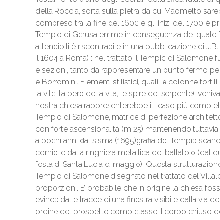
della Roccia, sorta sulla pietra da cui Maometto sare
compreso tra la fine del 1600 e gli inizi del 1700 è pr
Tempio di Gerusalemme in conseguenza del quale fu
attendibili è riscontrabile in una pubblicazione di J.B
il 1604 a Roma) : nel trattato il Tempio di Salomone fu
e sezioni, tanto da rappresentare un punto fermo per t
e Borromini. Elementi stilistici, quali le colonne to
la vite, l’albero della vita, le spire del serpente), ven
nostra chiesa rappresenterebbe il “caso più completo
Tempio di Salomone, matrice di perfezione architettonic
con forte ascensionalità (m 25) mantenendo tuttavia e
a pochi anni dal sisma (1695)grafia del Tempio scand
cornici e dalla ringhiera metallica del ballatoio (dal
festa di Santa Lucia di maggio). Questa strutturazion
Tempio di Salomone disegnato nel trattato del Villalpa
proporzioni. E’ probabile che in origine la chiesa fo
evince dalle tracce di una finestra visibile dalla via de
ordine del prospetto completasse il corpo chiuso de